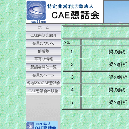
ホーム
CAE懇話会紹介
No.
会員について
解析塾
１
梁の解析
耳寄り情報
２
梁の解析
懇話会開催一覧
会員のページ
３
梁の解析
各地区のCAE懇話会
４
梁の解析
CAE懇話会出版物
５
梁の解析