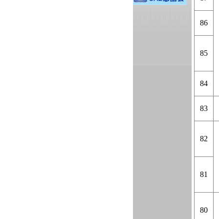
86
85
84
83
82
81
80