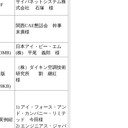
サイバネットシステム株
DF
式会社 石塚 様
関西CAE懇話会 幹事
末廣様
日本アイ・ビー・エム
MB)
(株) 平尾 義郎 様
（株）ダイキン空調技術
終版
研究所 劉 継紅
様
KB)
1) アイ・フォース・アン
ド・カンパニー・リミテ
実例紹
ッド 今田様
2) エンジニアス・ジャパ