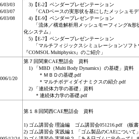
6/03/03
3)【E-2】ベンダープレゼンテーション
6/03/07
「CADベースの実形状を基にしたメッシュモデ
6/03/08
4)【E-9】ベンダープレゼンテーション
「流体／構造解析用メッシュモーフィング&形
化システム」
5)【E-7】ベンダープレゼンテーション
「マルチフィジックスシミュレーションソフト
『COMSOL Multiphysics』のご紹介」
第７回関東CAE懇話会 資料
1) 「MBD（Multi Body Dynamics）の基礎」資料
＊ＭＢＤの基礎.pdf
006/1/20
＊マルチボディダイナミクスの紹介.pdf
2) 「連続体力学の基礎」資料
＊連続体力学の基礎.pdf
第１８回関西CAE懇話会 資料
1) ゴム講習会 理論編 ゴム講習会051216.pdf (板書
2) ゴム講習会 実践編１ 「ゴム製品のCAEについて
005/12/24
3) ゴム講習会 実践編２ 「ある日ゴムに出会ってし