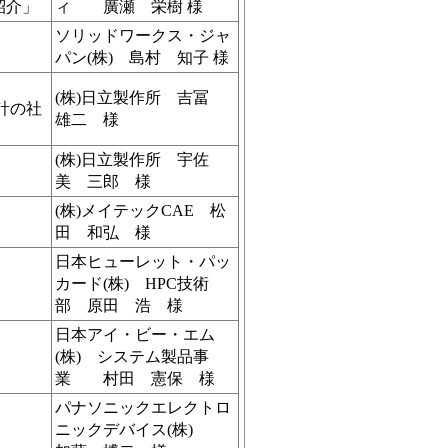
の紹介」
ィ 廣瀬 栄樹 様
ソリッドワークス・ジャ
パン(株) 島村 知子 様
(株)日立製作所 吉冨
計の社
雄二 様
(株)日立製作所 宇佐
美 三郎 様
(株)メイテックCAE 松
田 和弘 様
日本ヒューレット・パッ
カード(株) HPC技術
部 原田 浩 様
日本アイ・ビー・エム
(株) システム製品事
業 村田 憲保 様
パナソニックエレクトロ
ニックデバイス(株)