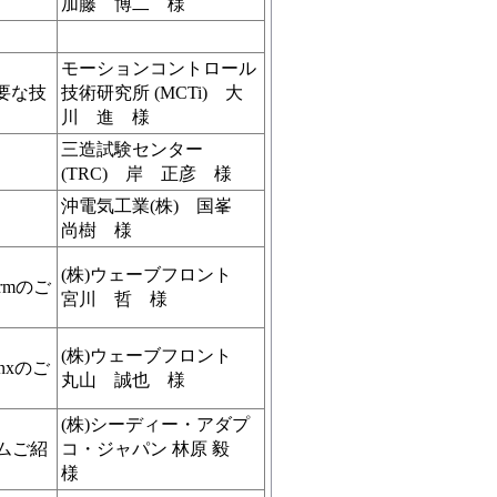
加藤 博二 様
モーションコントロール
要な技
技術研究所 (MCTi) 大
川 進 様
三造試験センター
(TRC) 岸 正彦 様
沖電気工業(株) 国峯
尚樹 様
(株)ウェーブフロント
rmのご
宮川 哲 様
(株)ウェーブフロント
nxのご
丸山 誠也 様
(株)シーディー・アダプ
ムご紹
コ・ジャパン 林原 毅
様