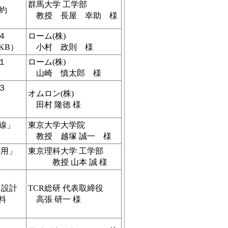
群馬大学 工学部
 約
教授 長屋 幸助 様
４
ローム(株)
KB）
小村 政則 様
１
ローム(株)
山崎 慎太郎 様
３
オムロン(株)
田村 隆徳 様
線」
東京大学大学院
教授 越塚 誠一 様
応用」
東京理科大学 工学部
教授 山本 誠 様
・設計
TCR総研 代表取締役
料
高張 研一 様