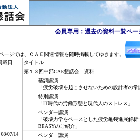
会員専用：過去の資料一覧ペー
ページでは、ＣＡＥ関連情報を随時掲載してゆきます。
掲載日
タイトル
第１３回中部CAE懇話会 資料
基調講演
「疲労破壊を起こさせないための設計者の常
特別講演
「IT時代の労働形態と現代人のストレス」
ベンダー講演
「破壊力学をベースとした疲労亀裂進展解析
BEASYのご紹介」
08/07/14
ベンダー講演