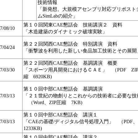
技術情報
「新発想、大規模アセンブリ対応プリポスト
ムSimLabの紹介」
第１０回関東CAE懇話会 技術講演２ 資料
7/08/10
「木造建築のダイナミック破壊実験」
第２２回関西CAE懇話会 特別講演 資料
7/04/24
「衝撃波を利用した新しい食品加工技術とその展開
第２２回関西CAE懇話会 基調講演 概要
7/03/30
「スポーツ用具開発におけるＣＡＥ」 （PDF ZI
縮 6920KB)
第１０回中部CAE懇話会 基調講演
7/03/13
「２１世紀の物創りとこれからの技術者に必要な技
（Word、ZIP圧縮 7KB)
第１０回中部CAE懇話会 講演１
7/03/13
「CAEの基礎/ディジタル信号処理入門」 （PDF、
1233KB)
第１０回中部CAE懇話会 講演２