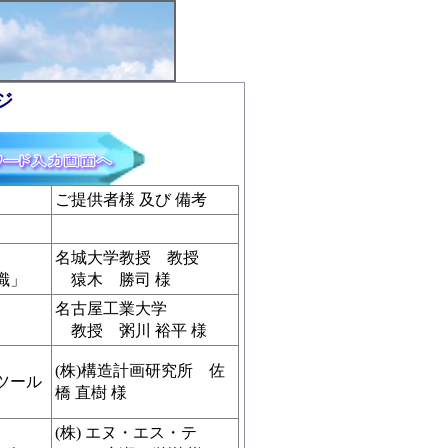
ジ
ご提供者様 及び 備考
名城大学教授 教授
識」
猿木 勝司 様
名古屋工業大学
教授 粥川 裕平 様
(株)構造計画研究所 佐
ツール
橋 直樹 様
(株) エヌ・エス・テ