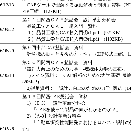
6/12/13
「CAEツールで理解する振動解析と制御」資料（P
ZIP圧縮、1127KB）
第２１回関西ＣＡＥ懇話会 設計革新分科会
「品質工学とＣＡＥ 超入門」資料
6/09/22
１）品質工学とCAE超入門①r1.pdf (921KB)
２）品質工学とCAE超入門②r1.pdf (1192KB)
第９回中部CAE懇話会 資料
6/06/29
「計算機の動向と今後の方向性」（ZIP形式圧縮、1.3
第２０回関西ＣＡＥ懇話会 資料
『設計力向上のための力学 -連続体力学の基礎-』
6/06/13
1)メイン資料： CAE解析のための力学基礎_最
(206KB)
2)補足資料： 設計力向上のための力学_例題（149
第１９回関西CAE懇話会 資料
1) 【B-3】 設計革新分科会
「CAEを使って製品の何がわかるのか？」
2) 【A-3】設計革新分科会
「自動車衝突性能開発におけるロバスト設計の
6/02/28
介」