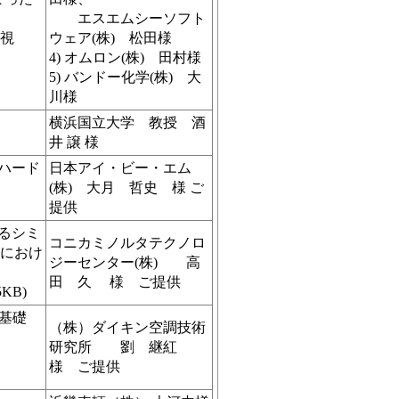
エスエムシーソフト
を視
ウェア(株) 松田様
4) オムロン(株) 田村様
5) バンドー化学(株) 大
川様
横浜国立大学 教授 酒
井 譲 様
ハード
日本アイ・ビー・エム
(株) 大月 哲史 様 ご
提供
るシミ
コニカミノルタテクノロ
計におけ
ジーセンター(株) 高
田 久 様 ご提供
KB)
学基礎
（株）ダイキン空調技術
研究所 劉 継紅
様 ご提供