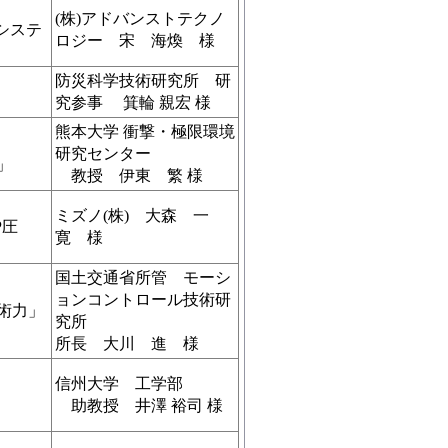
(株)アドバンストテクノ
システ
ロジー 宋 海煥 様
防災科学技術研究所 研
究参事 箕輪 親宏 様
熊本大学 衝撃・極限環境
研究センター
」
教授 伊東 繁 様
ミズノ(株) 大森 一
P圧
寛 様
国土交通省所管 モーシ
ョンコントロール技術研
術力」
究所
所長 大川 進 様
信州大学 工学部
助教授 井澤 裕司 様