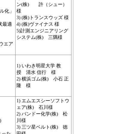
ン(株) 許（シュー）
ル化」
様
3) (株)トランスウッズ 様
状最適
4) (株)ヴァイナス 様
5)計測エンジニアリング
システム(株) 三隅様
ウエア
1) いわき明星大学 教
授 清水 信行 様
2) 横浜ゴム(株) 小石 正
隆 様
1) エムエスシーソフトウ
ェア(株) 石川様
2) バンドー化学(株) 松
)
川様
」
3) 三ツ星ベルト(株) 徳
まった
田様、