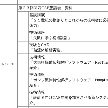
第２３回関西CAE懇話会 資料
基調講演
「２１世紀の物創りとこれからの技術者に必
術力」
技術講座
「失敗に学ぶ構造設計」
実験とCAE
「熱流体解析実験」
技術情報
「大規模輻射伝熱解析ソフトウェア・RadThe
07/08/30
紹介」
技術情報
「ポンプ流体特性解析ソフトウェア・PumpLi
紹介」
技術情報
「設計者向けCAE展開を加速させる新システ
介」