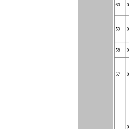
60
0
59
0
58
0
57
0
0