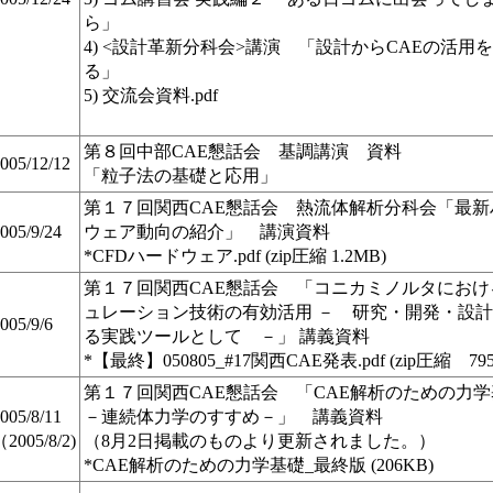
ら」
4) <設計革新分科会>講演 「設計からCAEの活用
る」
5) 交流会資料.pdf
第８回中部CAE懇話会 基調講演 資料
005/12/12
「粒子法の基礎と応用」
第１７回関西CAE懇話会 熱流体解析分科会「最新
005/9/24
ウェア動向の紹介」 講演資料
*CFDハードウェア.pdf (zip圧縮 1.2MB)
第１７回関西CAE懇話会 「コニカミノルタにおけ
ュレーション技術の有効活用 － 研究・開発・設
005/9/6
る実践ツールとして －」 講義資料
*【最終】050805_#17関西CAE発表.pdf (zip圧縮 795
第１７回関西CAE懇話会 「CAE解析のための力
005/8/11
－連続体力学のすすめ－」 講義資料
2005/8/2)
（8月2日掲載のものより更新されました。）
*CAE解析のための力学基礎_最終版 (206KB)