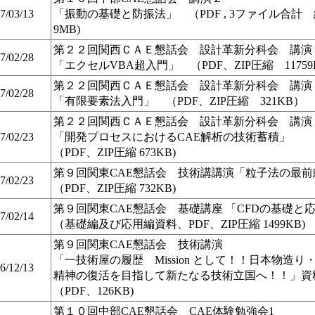
7/03/13
「振動の基礎と防振法」 （PDF , 3ファイル合計
9MB)
第２２回関西ＣＡＥ懇話会 設計革新分科会 講演
7/02/28
「エクセルVBA超入門」 （PDF、ZIP圧縮 11759
第２２回関西ＣＡＥ懇話会 設計革新分科会 講演
7/02/28
「有限要素法入門」 （PDF、ZIP圧縮 321KB）
第２２回関西ＣＡＥ懇話会 設計革新分科会 講演
7/02/23
「開発プロセスにおけるCAE解析の技術蓄積」
（PDF、ZIP圧縮 673KB)
第９回関東CAE懇話会 技術講講演「粒子法の最前
7/02/23
（PDF、ZIP圧縮 732KB)
第９回関東CAE懇話会 基礎講座 「CFDの基礎と
7/02/14
（基礎編及び応用編資料、PDF、ZIP圧縮 1499KB)
第９回関東CAE懇話会 技術講演
「一技術屋の履歴 Mission として！！日本物造り
6/12/13
精神の復活を目指して新たなる技術立国へ！！」資
（PDF、126KB)
第１０回中部CAE懇話会 CAE体験勉強会1