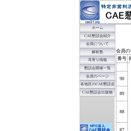
ホーム
CAE懇話会紹介
会員について
会員の
解析塾
番号
耳寄り情報
懇話会開催一覧
会員のページ
90
各地区のCAE懇話会
CAE懇話会出版物
89
88
87