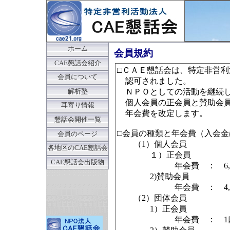
ホーム
会員規約
CAE懇話会紹介
□ＣＡＥ懇話会は、特定非営利活
会員について
認可されました。
ＮＰＯとしての活動を継続し
解析塾
個人会員の正会員と賛助会員の区
耳寄り情報
年会費を改定します。
懇話会開催一覧
□会員の種類と年会費（入会金
会員のページ
（1）個人会員
各地区のCAE懇話会
１）正会員
CAE懇話会出版物
年会費 ：
6
2)賛助会員
年会費 ： 4,0
（2）団体会員
1）正会員
年会費 ： 1口 50