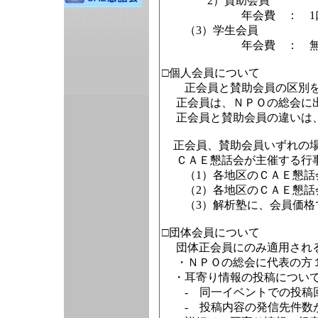
2）賛助会員
年会費 ： 1口 50
（3）学生会員
年会費 ： 無
□個人会員について
正会員と賛助会員の区別を2
正会員は、ＮＰＯの総会に出
正会員と賛助会員の違いは、
正会員、賛助会員いずれの場
ＣＡＥ懇話会が主催する行事
（1）各地区のＣＡＥ懇話会
（2）各地区のＣＡＥ懇話会
（3）解析塾に、会員価格
□団体会員について
団体正会員にのみ適用され
・ＮＰＯの総会に代表の方１
・耳寄り情報の投稿につい
- 同一イベントでの投稿回
- 投稿内容の発信先件数が