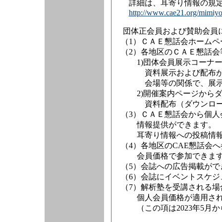
詳細は、耳寄り情報の規定
http://www.cae21.org/mimiyor
団体正会員および賛助会員に
（1）ＣＡＥ懇話会ホームペ
（2）各地区のＣＡＥ懇話会
1)団体会員展示コーナー
資料展示および配布が
会場等の関係で、展示コ
2)開催案内ページからダウ
資料配布（ダウンロード型
（3）ＣＡＥ懇話会から個人
情報提供ができます。
耳寄り情報への投稿情報
（4）各地区のCAE懇話会
会員価格で参加できます。（
（5）会誌への広告掲載がで
（6）会誌にイベントスケジ
（7）解析塾を受講される場
個人会員価格が適用され
（この項は2023年5月か