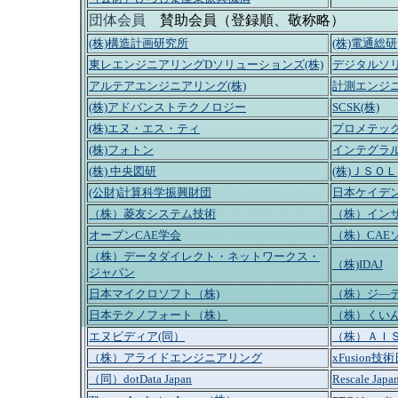
団体会員
賛助会員（登録順、敬称略）
(株)構造計画研究所
(株)電通総研
東レエンジニアリングDソリューションズ(株)
デジタルソリ
アルテアエンジニアリング(株)
計測エンジニ
(株)アドバンストテクノロジー
SCSK(株)
(株)エヌ・エス・ティ
プロメテック
(株)フォトン
インテグラル
(株) 中央図研
(株)ＪＳＯＬ
(公財)計算科学振興財団
日本ケイデ
（株）菱友システム技術
（株）イン
オープンCAE学会
（株）CAE
（株）データダイレクト・ネットワークス・
（株)IDAJ
ジャパン
日本マイクロソフト（株)
（株）ジ―
日本テクノフォート（株）
（株）くい
エヌビディア(同）
（株）ＡＩ
（株）アライドエンジニアリング
xFusion
（同）dotData Japan
Rescale Ja