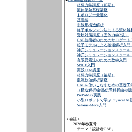
■
2026年度解析塾一覧
材料力学講座（前期）
流体伝熱基礎講座
トポロジー最適化
基礎編
非線形構造解析
格子ボルツマン法による流体解
受験対策講座（固体力学2級）
CAE技術者のためのサロゲート
粒子モデルによる破壊解析入門（Pe
神戸シミュレーションスクール
神戸シミュレーションスクール
有限要素法のための数学入門
SPICE入門
実践FEM講座
材料力学講座（後期）
乱流数値解析講座
CAEを使いこなすための基礎工
（構造解析編/熱伝導解析編/樹
PrePoMax実践
小型ロボットで学ぶPhysical AI
Salome-Meca入門
＜会誌＞
2026年春夏号
テーマ「設計者