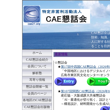
CAE懇話会
技術、知識
人に対する
ることを目
ホーム
最新情報
CAE懇話会紹介
☆懇
会員について
★
第17回中四国CAE懇話会（2026年
「中国地区におけるデジタルイノ
解析塾
広島市東区民文化センター/オンラ
耳寄り情報
懇話会開催一覧
★
第107回関西CAE懇話会（2026年
会員のページ
産応協・大阪成蹊大共催懇話会
「AI・最適化が切り拓く、設計と
各地区のCAE懇話会
～構造設計、材料開発から生成AI
CAE懇話会出版物