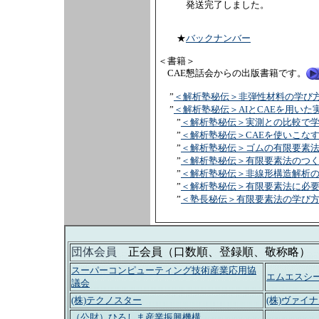
発送完了しました。
★
バックナンバー
＜書籍＞
CAE懇話会からの出版書籍です。
”
＜解析塾秘伝＞非弾性材料の学び方
”
＜解析塾秘伝＞AIとCAEを用いた
”
＜解析塾秘伝＞実測との比較で学
”
＜解析塾秘伝＞CAEを使いこな
”
＜解析塾秘伝＞ゴムの有限要素
”
＜解析塾秘伝＞有限要素法のつ
”
＜解析塾秘伝＞非線形構造解析
”
＜解析塾秘伝＞有限要素法に必
”
＜塾長秘伝＞有限要素法の学び方
団体会員
正会員（口数順、登録順、敬称略）
スーパーコンピューティング技術産業応用協
エムエスシー
議会
(株)テクノスター
(株)ヴァイ
（公財）ひろしま産業振興機構