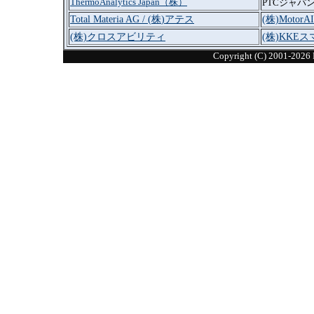
ThermoAnalytics Japan（株）
PTCジャパ
Total Materia AG / (
株
)
アテス
(株)MotorAI
(株)クロスアビリティ
(株)KKE
Copyright (C) 2001-20